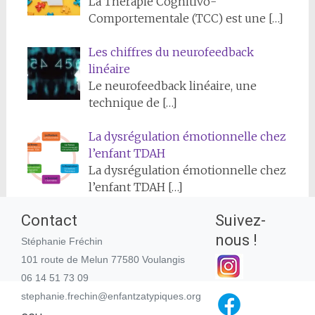
La Thérapie Cognitivo-
Comportementale (TCC) est une
[…]
Les chiffres du neurofeedback
linéaire
Le neurofeedback linéaire, une
technique de
[…]
La dysrégulation émotionnelle chez
l’enfant TDAH
La dysrégulation émotionnelle chez
l’enfant TDAH
[…]
Contact
Suivez-
nous !
Stéphanie Fréchin
101 route de Melun 77580 Voulangis
© 2024 enfantzatypiques. Tous droits réservés.
06 14 51 73 09
stephanie.frechin@enfantzatypiques.org